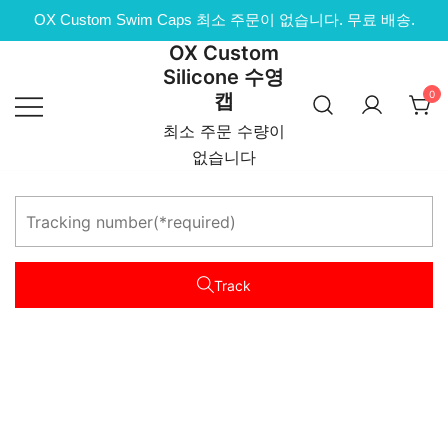
OX Custom Swim Caps 최소 주문이 없습니다. 무료 배송.
OX Custom
콘
Silicone 수영
텐
0
캡
츠
로
최소 주문 수량이
건
없습니다
너
뜁
니
다
Track