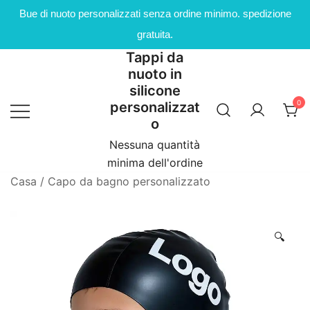
Bue di nuoto personalizzati senza ordine minimo. spedizione
gratuita.
Tappi da
Salta
nuoto in
al
silicone
contenuto
0
personalizzat
o
Nessuna quantità
minima dell'ordine
Casa
/
Capo da bagno personalizzato
🔍