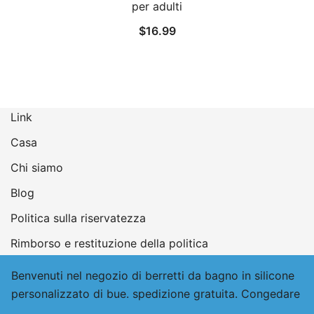
per adulti
$
16.99
Link
Casa
Chi siamo
Blog
Politica sulla riservatezza
Rimborso e restituzione della politica
Contattaci
Benvenuti nel negozio di berretti da bagno in silicone
personalizzato di bue. spedizione gratuita.
Congedare