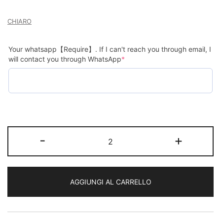
CHIARO
Your whatsapp【Require】. If I can't reach you through email, I
will contact you through WhatsApp
*
Cuffia
-
+
da
bagno
con
AGGIUNGI AL CARRELLO
logo
personalizzato
Nessun